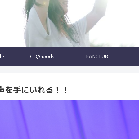
le
CD/Goods
FANCLUB
声を手にいれる！！