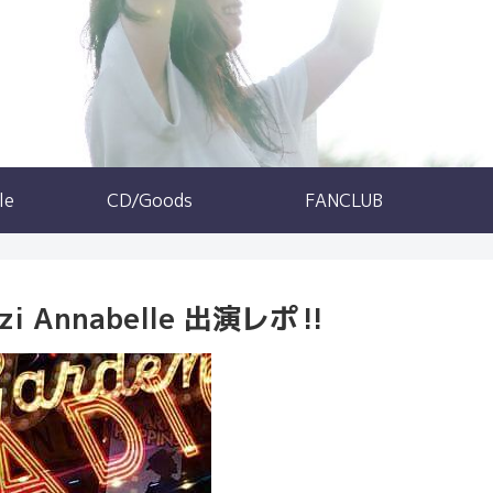
le
CD/Goods
FANCLUB
 Annabelle 出演レポ‼