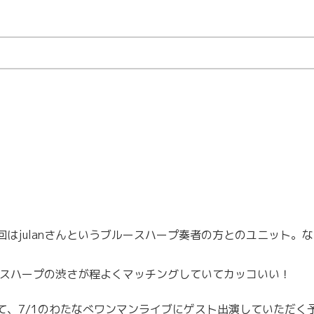
はjulanさんというブルースハープ奏者の方とのユニット。
ルースハープの渋さが程よくマッチングしていてカッコいい！
て、7/1のわたなべワンマンライブにゲスト出演していただく