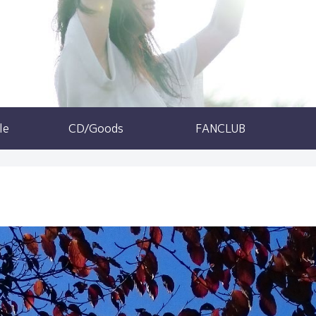
le
CD/Goods
FANCLUB