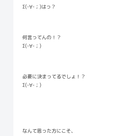
Σ(-∀-；)はっ？
何言ってんの！？
Σ(-∀-；)
必要に決まってるでしょ！？
Σ(-∀-；)
なんて思った方にこそ、