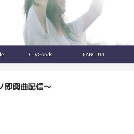
le
CD/Goods
FANCLUB
～ピアノ即興曲配信～