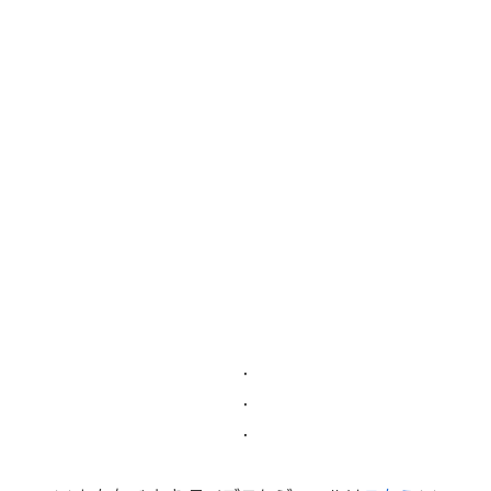
・
・
・