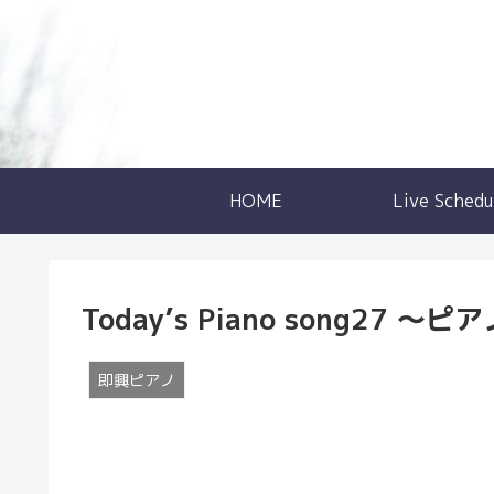
HOME
Live Schedu
Today’s Piano song27 
即興ピアノ