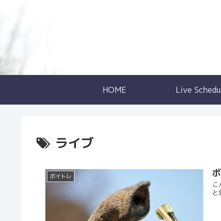
HOME
Live Schedu
ライブ
ボ
ボイトレ
こ
と