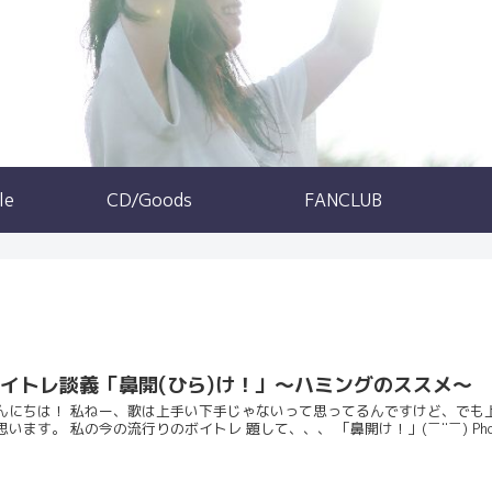
le
CD/Goods
FANCLUB
イトレ談義「鼻開(ひら)け！」～ハミングのススメ～
んにちは！ 私ねー、歌は上手い下手じゃないって思ってるんですけど、でも上
思います。 私の今の流行りのボイトレ 題して、、、 「鼻開け！」(￣¨￣) Pho.