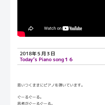
2018年５月３日
Today’s Piano song１６
思いつくままにピアノを弾いています。
ぐーるぐーる。
思考がぐーるぐーる。