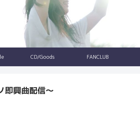
le
CD/Goods
FANCLUB
～ピアノ即興曲配信～