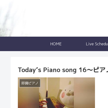
HOME
Live Schedu
Today’s Piano song 16
即興ピアノ