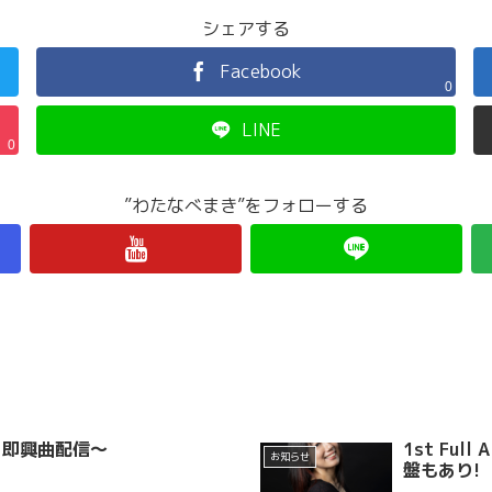
シェアする
Facebook
0
LINE
0
”わたなべまき”をフォローする
ピアノ即興曲配信～
1st Fu
お知らせ
盤もあり!