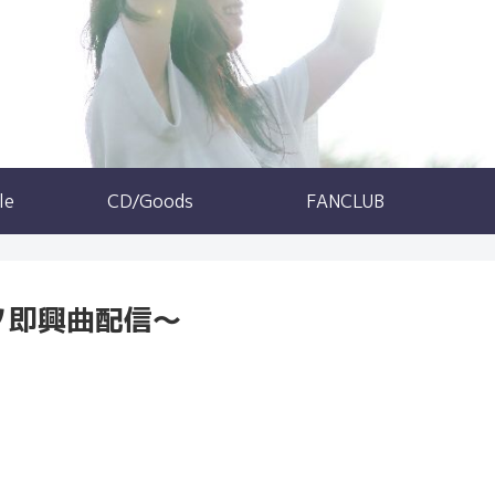
le
CD/Goods
FANCLUB
～ピアノ即興曲配信～