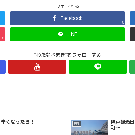
シェアする
Facebook
0
LINE
0
”わたなべまき”をフォローする
、辛くなったら！
神戸観光日
日記
町～