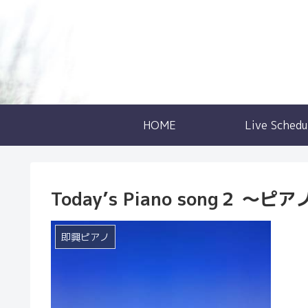
HOME
Live Schedu
Today’s Piano song２ 
即興ピアノ