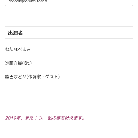
doppodoppo.wixsite.com
出演者
わたなべまき
進藤洋樹(Gt.)
織巴まどか(作詞家・ゲスト)
2019年、また１つ、 私の夢を叶えます。