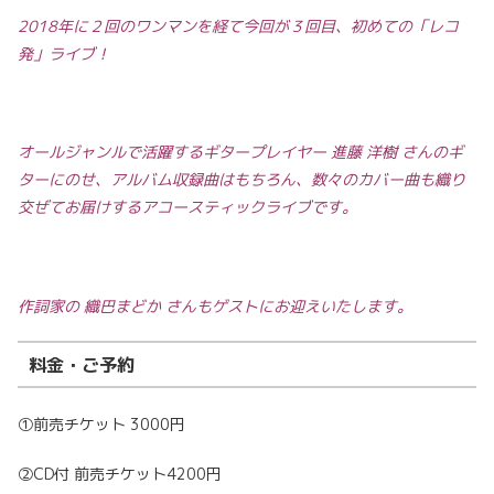
2018年に２回のワンマンを経て今回が３回目、初めての「レコ
発」ライブ！
オールジャンルで活躍するギタープレイヤー 進藤 洋樹 さんのギ
ターにのせ、アルバム収録曲はもちろん、数々のカバー曲も織り
交ぜてお届けするアコースティックライブです。
作詞家の 織巴まどか さんもゲストにお迎えいたします。
料金・ご予約
①前売チケット 3000円
②CD付 前売チケット4200円