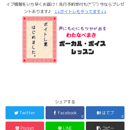
イブ情報をいち早くお届け！先行予約受付も(*’▽’) 今ならプレゼ
ントあります♪
↓↓ボイトレもやってます↓↓
シェアする
Twitter
Facebook
はてブ
0
0
Pocket
LINE
コピー