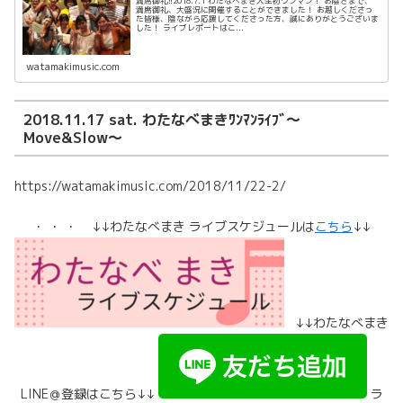
満席御礼!!2018.7.1 わたなべまき人生初ワンマン！ お陰さまで、
満席御礼、大盛況に開催することができました！ お越しくださっ
た皆様、陰ながら応援してくださった方、誠にありがとうございま
した！ ライブレポートはこ...
watamakimusic.com
2018.11.17 sat. わたなべまきﾜﾝﾏﾝﾗｲﾌﾞ～
Move&Slow～
https://watamakimusic.com/2018/11/22-2/
・ ・ ・ ↓↓わたなべまき ライブスケジュールは
こちら
↓↓
↓↓わたなべまき
LINE＠登録はこちら↓↓
ラ