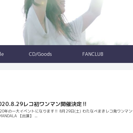
le
CD/Goods
FANCLUB
020.8.29レコ初ワンマン開催決定‼️
020年の一大イベントになります‼️ 8月29日(土) わたなべまきレコ発ワンマンラ
ANDALA 【出演】 ...