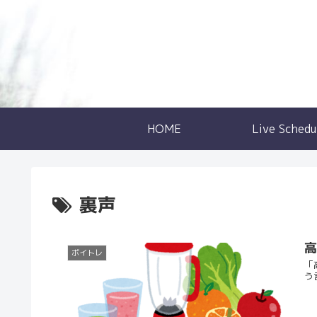
HOME
Live Schedu
裏声
ボイトレ
「
う